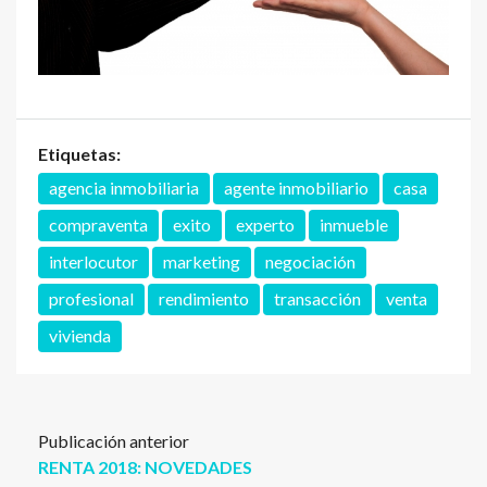
Etiquetas:
agencia inmobiliaria
agente inmobiliario
casa
compraventa
exito
experto
inmueble
interlocutor
marketing
negociación
profesional
rendimiento
transacción
venta
vivienda
Publicación anterior
RENTA 2018: NOVEDADES