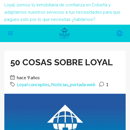
Loyal, somos tu inmobiliaria de confianza en Cobeña y
adaptamos nuestros servicios a tus necesidades para que
pagues solo por lo que necesitas ¿hablamos?
50 COSAS SOBRE LOYAL
hace 9 años
Loyal conceptos
,
Noticias
,
portada web
1