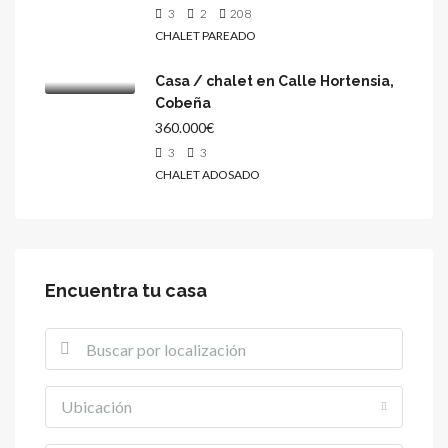
3
2
208
CHALET PAREADO
Casa / chalet en Calle Hortensia,
Cobeña
360.000€
3
3
CHALET ADOSADO
Encuentra tu casa
Ubicación