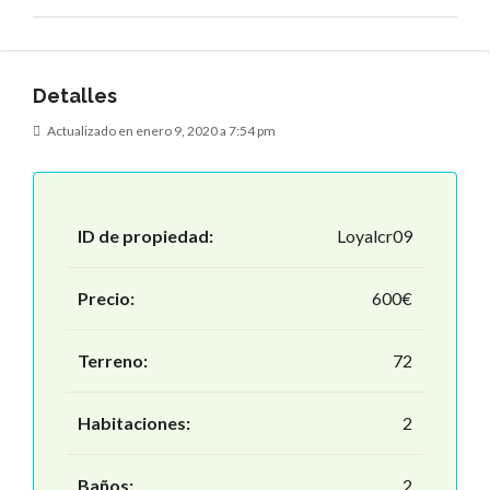
Detalles
Actualizado en enero 9, 2020 a 7:54 pm
ID de propiedad:
Loyalcr09
Precio:
600€
Terreno:
72
Habitaciones:
2
Baños:
2