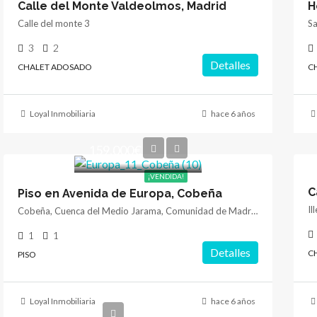
Calle del Monte Valdeolmos, Madrid
Calle del monte 3
3
2
Detalles
CHALET ADOSADO
C
Loyal Inmobiliaria
hace 6 años
159.000€
¡VENDIDA!
C
Piso en Avenida de Europa, Cobeña
Cobeña, Cuenca del Medio Jarama, Comunidad de Madrid, 28863, España
1
1
Detalles
C
PISO
Loyal Inmobiliaria
hace 6 años