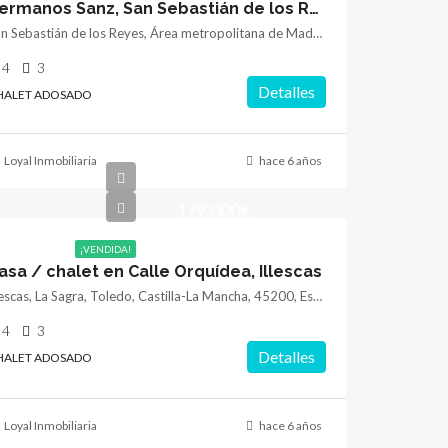
Hermanos Sanz, San Sebastián de los Reyes
San Sebastián de los Reyes, Área metropolitana de Madrid y Corredor del Henares, Comunidad de Madrid, España
4
3
Detalles
HALET ADOSADO
Loyal Inmobiliaria
hace 6 años
179.000€
¡VENDIDA!
asa / chalet en Calle Orquídea, Illescas
Illescas, La Sagra, Toledo, Castilla-La Mancha, 45200, España
4
3
Detalles
HALET ADOSADO
Loyal Inmobiliaria
hace 6 años