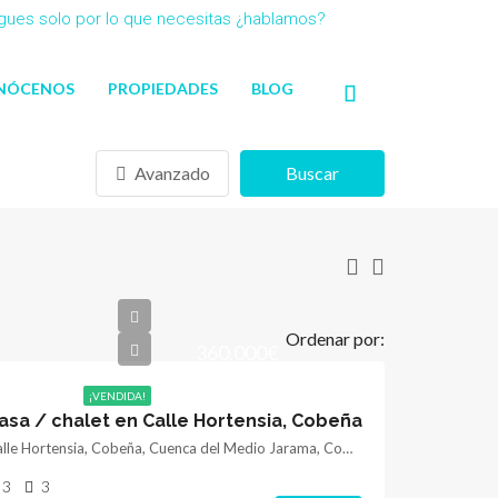
agues solo por lo que necesitas ¿hablamos?
NÓCENOS
PROPIEDADES
BLOG
Avanzado
Buscar
Ordenar por:
360.000€
¡VENDIDA!
asa / chalet en Calle Hortensia, Cobeña
Calle Hortensia, Cobeña, Cuenca del Medio Jarama, Community of Madrid, 28863, Spain
3
3