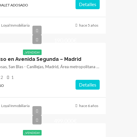
Detalles
HALET ADOSADO
Loyal Inmobiliaria
hace 5 años
190.000€
¡VENDIDA!
iso en Avenida Segunda – Madrid
Rosas, San Blas - Canillejas, Madrid, Área metropolitana de Madrid y Corredor del Henares, Community of Madrid, 28022, Spain
2
1
Detalles
SO
Loyal Inmobiliaria
hace 6 años
499.000€
¡VENDIDA!