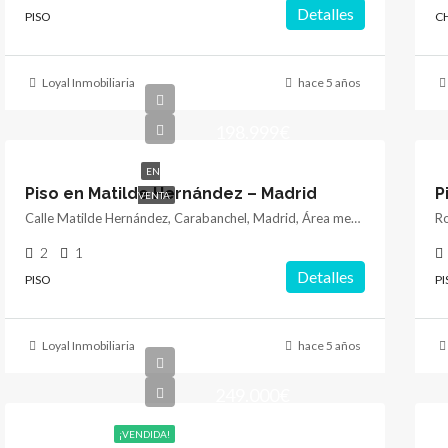
Detalles
PISO
C
Loyal Inmobiliaria
hace 5 años
198.999€
EN
Piso en Matilde Hernández – Madrid
P
VENTA
Calle Matilde Hernández, Carabanchel, Madrid, Área metropolitana de Madrid y Corredor del Henares, Community of Madrid, 28019, Spain
2
1
Detalles
PISO
PI
Loyal Inmobiliaria
hace 5 años
249.000€
¡VENDIDA!