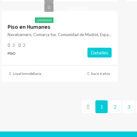
164.000€
¡VENDIDA!
Piso en Humanes
Navalcarnero, Comarca Sur, Comunidad de Madrid, España
3
2
Detalles
PISO
Loyal Inmobiliaria
hace 6 años
1
2
3