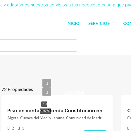
eña y adaptamos nuestros servicios a tus necesidades para que p
INICIO
SERVICIOS
CO
72 Propiedades
180.000€
EN
Piso en venta en Ronda Constitución en Algete
C
VENTA
Algete, Cuenca del Medio Jarama, Comunidad de Madrid, 28110, España
2
1