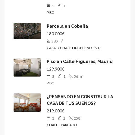
2
1
PISO
Parcela en Cobeña
180.000€
280
m²
CASA O CHALET INDEPENDIENTE
Piso en Calle Higueras, Madrid
129.900€
3
1
56
m²
PISO
¿PENSANDO EN CONSTRUIR LA
CASA DE TUS SUEÑOS?
219.000€
3
2
208
CHALET PAREADO