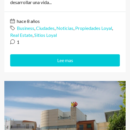
desarrollar una vida...
hace 8 años
Business
,
Ciudades
,
Noticias
,
Propiedades Loyal
,
Real Estate
,
Sitios Loyal
1
Lee mas