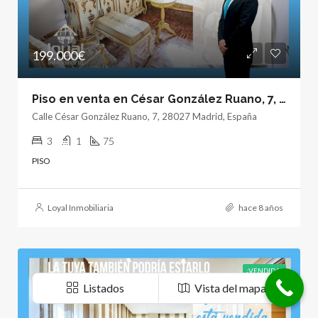
199.000€
Piso en venta en César González Ruano, 7, Madrid
Calle César González Ruano, 7, 28027 Madrid, España
3
1
75
PISO
Loyal Inmobiliaria
hace 8 años
¡VENDIDA!
Listados
Vista del mapa