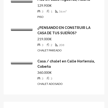
129.900€
3
1
56
m²
PISO
¿PENSANDO EN CONSTRUIR LA
CASA DE TUS SUEÑOS?
219.000€
3
2
208
CHALET PAREADO
Casa / chalet en Calle Hortensia,
Cobeña
360.000€
3
3
CHALET ADOSADO