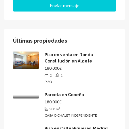
Enviar mensaje
Últimas propiedades
Piso en venta en Ronda
Constitución en Algete
180.000€
2
1
PISO
Parcela en Cobeña
180.000€
280
m²
CASA O CHALET INDEPENDIENTE
Piso en Calle Higueras, Madrid