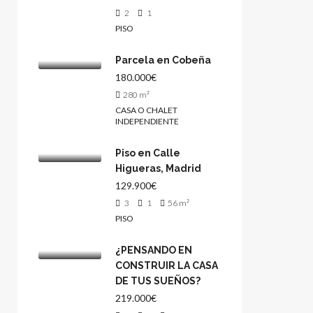
2
1
PISO
Parcela en Cobeña
180.000€
280
m²
CASA O CHALET
INDEPENDIENTE
Piso en Calle
Higueras, Madrid
129.900€
3
1
56
m²
PISO
¿PENSANDO EN
CONSTRUIR LA CASA
DE TUS SUEÑOS?
219.000€