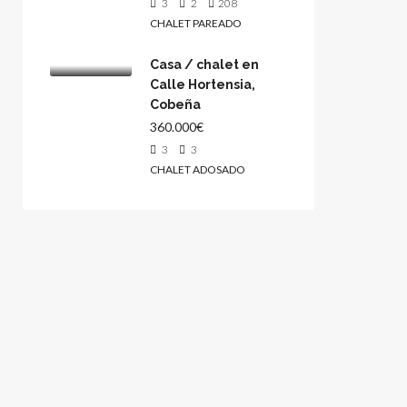
3
2
208
CHALET PAREADO
Casa / chalet en
Calle Hortensia,
Cobeña
360.000€
3
3
CHALET ADOSADO