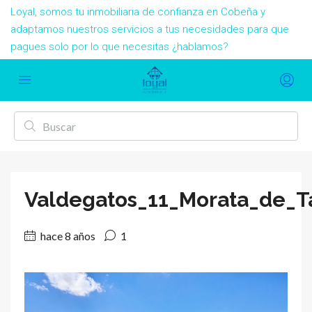
Loyal, somos tu inmobiliaria de confianza en Cobeña y
adaptamos nuestros servicios a tus necesidades para que
pagues solo por lo que necesitas ¿hablamos?
Valdegatos_11_Morata_de_Ta
hace 8 años
1