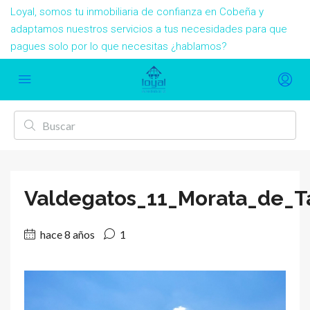
Loyal, somos tu inmobiliaria de confianza en Cobeña y
adaptamos nuestros servicios a tus necesidades para que
pagues solo por lo que necesitas ¿hablamos?
Valdegatos_11_Morata_de_Ta
hace 8 años
1