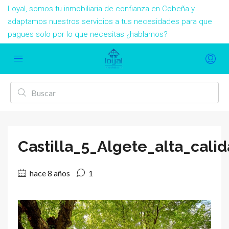
Loyal, somos tu inmobiliaria de confianza en Cobeña y
adaptamos nuestros servicios a tus necesidades para que
pagues solo por lo que necesitas ¿hablamos?
Castilla_5_Algete_alta_cali
hace 8 años
1