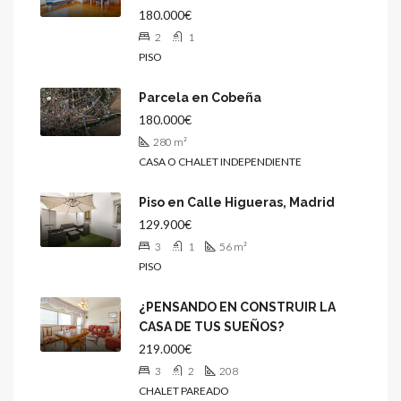
180.000€
2
1
PISO
Parcela en Cobeña
180.000€
280
m²
CASA O CHALET INDEPENDIENTE
Piso en Calle Higueras, Madrid
129.900€
3
1
56
m²
PISO
¿PENSANDO EN CONSTRUIR LA
CASA DE TUS SUEÑOS?
219.000€
3
2
208
CHALET PAREADO