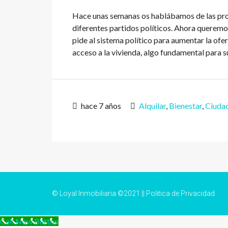
Hace unas semanas os hablábamos de las prop
diferentes partidos políticos. Ahora queremos
pide al sistema político para aumentar la of
acceso a la vivienda, algo fundamental para su
hace 7 años
Alquilar
,
Bienestar
,
Ciuda
© Loyal Inmobiliaria ©2021 ||
Politica de Privacidad
Call Now Button