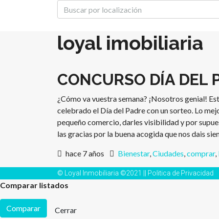
loyal imobiliaria
CONCURSO DÍA DEL 
¿Cómo va vuestra semana? ¡Nosotros genial! E
celebrado el Día del Padre con un sorteo. Lo mejo
pequeño comercio, darles visibilidad y por supu
las gracias por la buena acogida que nos dais siem
hace 7 años
Bienestar
,
Ciudades
,
comprar
,
© Loyal Inmobiliaria ©2021 ||
Politica de Privacidad
Comparar listados
Comparar
Cerrar