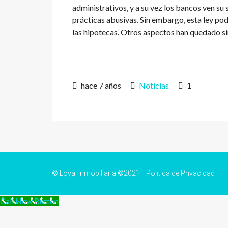
administrativos, y a su vez los bancos ven s
prácticas abusivas. Sin embargo, esta ley po
las hipotecas. Otros aspectos han quedado sin
hace 7 años
Noticias
1
© Loyal Inmobiliaria ©2021 ||
Politica de Privacidad
Call Now Button