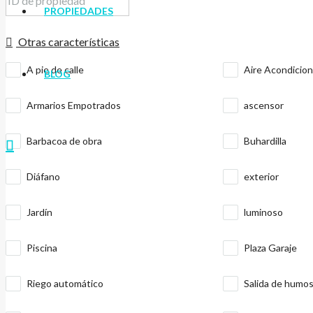
PROPIEDADES
Otras características
A pie de calle
Aire Acondicio
BLOG
Armarios Empotrados
ascensor
Barbacoa de obra
Buhardilla
Diáfano
exterior
Jardín
luminoso
Piscina
Plaza Garaje
Riego automático
Salida de humo