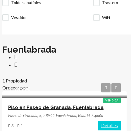
Toldos abatibles
Trastero
Vestidor
WiFi
Fuenlabrada
1 Propiedad
Ordenar por:
119.999€
¡VENDIDA!
Piso en Paseo de Granada, Fuenlabrada
Paseo de Granada, 5, 28941 Fuenlabrada, Madrid, España
Detalles
3
1