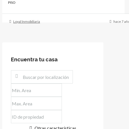
PISO
Loyal Inmobiliaria
hace 7 añ
Encuentra tu casa
Otras características